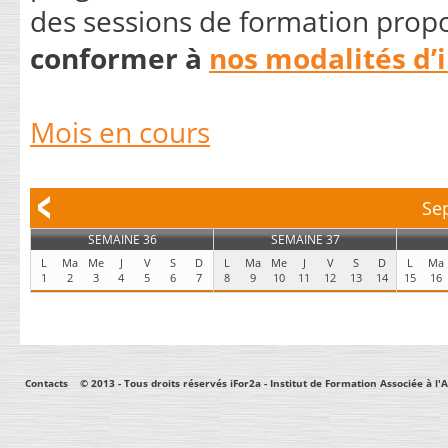
des sessions de formation propo
conformer à
nos modalités d’i
Mois en cours
Se
SEMAINE 36
SEMAINE 37
L
Ma
Me
J
V
S
D
L
Ma
Me
J
V
S
D
L
Ma
1
2
3
4
5
6
7
8
9
10
11
12
13
14
15
16
Contacts
© 2013 - Tous droits réservés iFor2a - Institut de Formation Associée à 