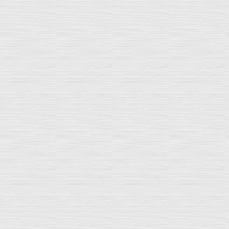
(Lire la suite ...)
Qualification VE 2023 : dernières places du
premier semestre !
créé le : 02 Mai 2022
MAJ le : 20 Mai 2022 Pour notre formation
menant à la qualification VE 2023 déployée dans
vos régions, le format du présentiel est retenu.
A ce jour, 302 places* sont encore disponibles
pour nos sessions...
(Lire la suite ...)