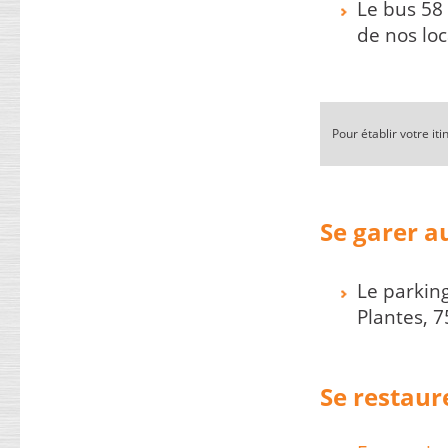
Le bus 58
de nos lo
FLASH INFO : certification et parcours
approfondi
créé le : 02 Mai 2022
Depuis 2007, IFOR2A accompagne les
personnels des cabinets ou des entreprises
d’expertise automobile pour leur permettre de
Pour établir votre iti
développer de nouvelles compétences, en
anticipant les évolutions du métier. ...
(Lire la suite ...)
A vos agendas : les rendez-vous formation à
Se garer a
ne pas manquer !
créé le : 02 Mai 2022
MAJ le : 20 Mai 2022IFOR2A vous apporte son
expertise en matière de stratégie formation.
Le parking
Notre rôle est de vous aider à développer les
performances de vos entreprises et leur
Plantes, 7
personnel. Nous sommes...
(Lire la suite ...)
Qualification VE 2023 : dernières places du
Se restaur
premier semestre !
créé le : 02 Mai 2022
MAJ le : 20 Mai 2022 Pour notre formation