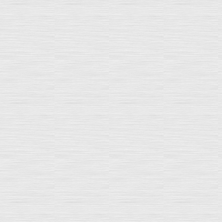
créé le : 02 Juin 2022
Maj le : 17 Juin 2022Pour notre formation
menant à la qualification VE 2023 déployée dans
vos régions, le format du présentiel est retenu.
Veillez à organiser le plan de formation de vos
effectifs...
(Lire la suite ...)
FLASH INFO : certification et parcours
approfondi
créé le : 02 Mai 2022
Depuis 2007, IFOR2A accompagne les
personnels des cabinets ou des entreprises
d’expertise automobile pour leur permettre de
développer de nouvelles compétences, en
anticipant les évolutions du métier. ...
(Lire la suite ...)
A vos agendas : les rendez-vous formation à
ne pas manquer !
créé le : 02 Mai 2022
MAJ le : 20 Mai 2022IFOR2A vous apporte son
expertise en matière de stratégie formation.
Notre rôle est de vous aider à développer les
performances de vos entreprises et leur
personnel. Nous sommes...