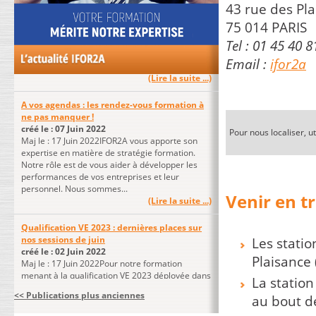
43 rue des Pl
Retrouvez-nous sur le portail formation !
créé le : 24 Juin 2022
75 014 PARIS
En lien avec le nouveau site www.ffea.fr vous
Tel : 01 45 40 8
nous retrouverez directement le protail
formation !En savoir plus...
Email :
ifor2a
(Lire la suite ...)
A vos agendas : les rendez-vous formation à
ne pas manquer !
créé le : 07 Juin 2022
Maj le : 17 Juin 2022IFOR2A vous apporte son
Pour nous localiser, u
expertise en matière de stratégie formation.
Notre rôle est de vous aider à développer les
performances de vos entreprises et leur
personnel. Nous sommes...
(Lire la suite ...)
Venir en 
Qualification VE 2023 : dernières places sur
nos sessions de juin
Les statio
créé le : 02 Juin 2022
Maj le : 17 Juin 2022Pour notre formation
Plaisance 
menant à la qualification VE 2023 déployée dans
vos régions, le format du présentiel est retenu.
La station
Veillez à organiser le plan de formation de vos
<< Publications plus anciennes
au bout de
effectifs...
(Lire la suite ...)