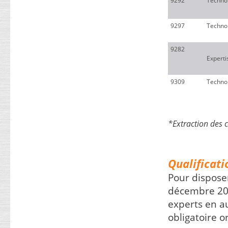
9292
Techno
FLASH INFO : certification et parcours
approfondi
9297
Technol
créé le : 02 Mai 2022
Depuis 2007, IFOR2A accompagne les
9282
personnels des cabinets ou des entreprises
Experti
d’expertise automobile pour leur permettre de
développer de nouvelles compétences, en
anticipant les évolutions du métier. ...
9309
Technol
(Lire la suite ...)
A vos agendas : les rendez-vous formation à
ne pas manquer !
créé le : 02 Mai 2022
*Extraction des
MAJ le : 20 Mai 2022IFOR2A vous apporte son
expertise en matière de stratégie formation.
Notre rôle est de vous aider à développer les
performances de vos entreprises et leur
Qualificati
personnel. Nous sommes...
(Lire la suite ...)
Pour dispose
décembre 202
Qualification VE 2023 : dernières places du
experts en a
premier semestre !
créé le : 02 Mai 2022
obligatoire 
MAJ le : 20 Mai 2022 Pour notre formation