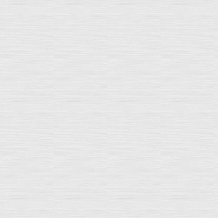
Maj le : 17 Juin 2022Pour notre formation
menant à la qualification VE 2023 déployée dans
vos régions, le format du présentiel est retenu.
Veillez à organiser le plan de formation de vos
effectifs...
(Lire la suite ...)
FLASH INFO : certification et parcours
approfondi
créé le : 02 Mai 2022
Depuis 2007, IFOR2A accompagne les
personnels des cabinets ou des entreprises
d’expertise automobile pour leur permettre de
développer de nouvelles compétences, en
anticipant les évolutions du métier. ...
(Lire la suite ...)
A vos agendas : les rendez-vous formation à
ne pas manquer !
créé le : 02 Mai 2022
MAJ le : 20 Mai 2022IFOR2A vous apporte son
expertise en matière de stratégie formation.
Notre rôle est de vous aider à développer les
performances de vos entreprises et leur
personnel. Nous sommes...
(Lire la suite ...)