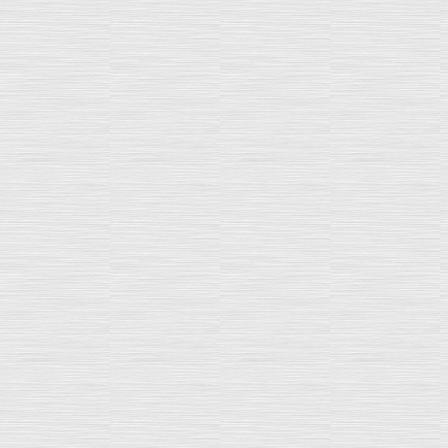
Qualification VE 2023 : dernières places du
premier semestre !
créé le : 02 Mai 2022
MAJ le : 20 Mai 2022 Pour notre formation
menant à la qualification VE 2023 déployée dans
vos régions, le format du présentiel est retenu.
A ce jour, 302 places* sont encore disponibles
pour nos sessions...
(Lire la suite ...)