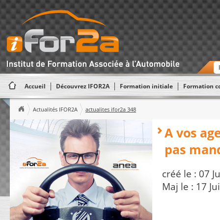
Accueil
Découvrez IFOR2A
Formation initiale
Formation c
Actualités IFOR2A
actualites ifor2a 348
A vos ag
pas manq
créé le : 07 J
Maj le : 17 J