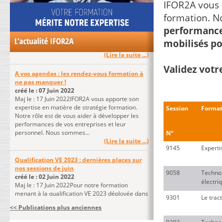
IFOR2A vous 
Retrouvez-nous sur le portail formation !
créé le : 24 Juin 2022
formation. No
En lien avec le nouveau site www.ffea.fr vous
performances
nous retrouverez directement le protail
formation !En savoir plus...
mobilisés po
(Lire la suite ...)
A vos agendas : les rendez-vous formation à
Validez votr
ne pas manquer !
créé le : 07 Juin 2022
Maj le : 17 Juin 2022IFOR2A vous apporte son
expertise en matière de stratégie formation.
Notre rôle est de vous aider à développer les
Session
Format
performances de vos entreprises et leur
personnel. Nous sommes...
(Lire la suite ...)
N°
9145
Experti
Qualification VE 2023 : dernières places sur
nos sessions de juin
créé le : 02 Juin 2022
9058
Technol
Maj le : 17 Juin 2022Pour notre formation
électri
menant à la qualification VE 2023 déployée dans
vos régions, le format du présentiel est retenu.
9301
Le trac
Veillez à organiser le plan de formation de vos
<< Publications plus anciennes
effectifs...
(Lire la suite ...)