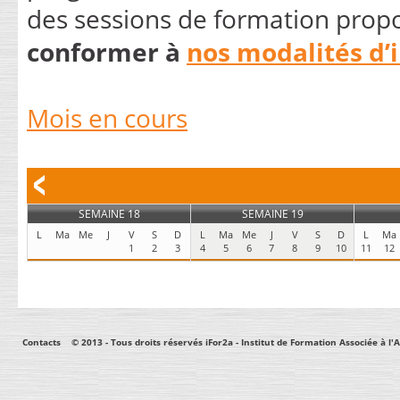
des sessions de formation propo
conformer à
nos modalités d’i
Mois en cours
SEMAINE 18
SEMAINE 19
L
Ma
Me
J
V
S
D
L
Ma
Me
J
V
S
D
L
Ma
1
2
3
4
5
6
7
8
9
10
11
12
Contacts
© 2013 - Tous droits réservés iFor2a - Institut de Formation Associée à 