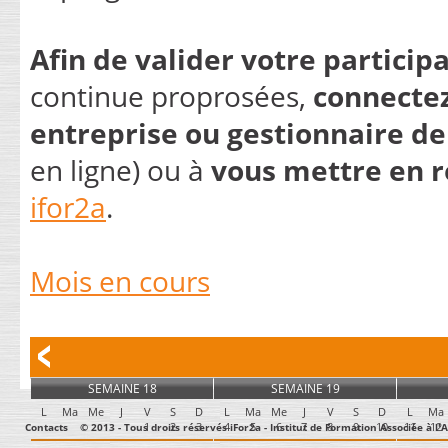
Afin de valider votre particip
continue proprosées,
connectez
entreprise ou gestionnaire d
en ligne) ou à
vous mettre en r
ifor2a
.
Mois en cours
SEMAINE 18
SEMAINE 19
L
Ma
Me
J
V
S
D
L
Ma
Me
J
V
S
D
L
Ma
1
2
3
4
5
6
7
8
9
10
11
12
Contacts
© 2013 - Tous droits réservés iFor2a - Institut de Formation Associée à 