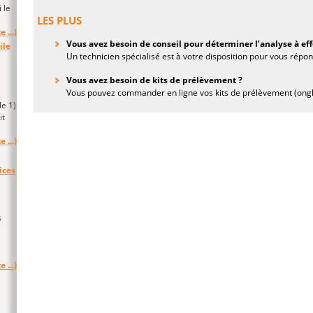
 le
LES PLUS
e ...)
Vous avez besoin de conseil pour déterminer l’analyse à e
ile
Un
technicien spécialisé est à votre disposition pour vous répon
Vous avez besoin de kits de prélèvement ?
Vous pouvez commander en ligne vos kits de prélèvement (ong
le 1)
it
e ...)
ices
s
e ...)