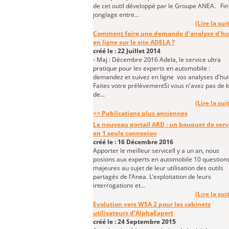
de cet outil développé par le Groupe ANEA. Fini
jonglage entre...
(Lire la suit
Comment faire une demande d'analyse d'hu
en ligne sur le site ADELA ?
créé le : 22 Juillet 2014
- Maj : Décembre 2016 Adela, le service ultra
pratique pour les experts en automobile :
demandez et suivez en ligne vos analyses d'hui
Faites votre prélèvementSi vous n'avez pas de k
de...
(Lire la suit
<< Publications plus anciennes
Le nouveau portail ARD : un bouquet de serv
en 1 seule connexion
créé le : 16 Décembre 2016
Apporter le meilleur serviceIl y a un an, nous
posions aux experts en automobile 10 question
majeures au sujet de leur utilisation des outils
partagés de l’Anea. L’exploitation de leurs
interrogations et...
(Lire la suit
Evolution vers WSA 2 pour les cabinets
utilisateurs d’AlphaExpert
créé le : 24 Septembre 2015