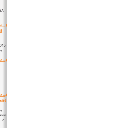
WSA
e ...)
15
2015
le
e ...)
e ...)
cité
de
tions
 le