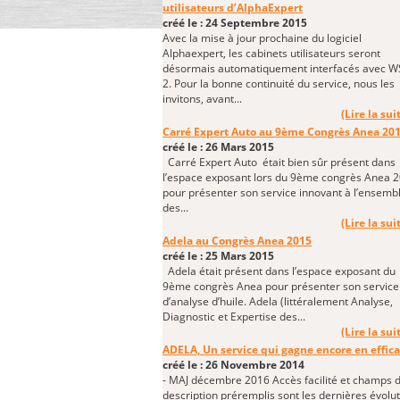
utilisateurs d’AlphaExpert
créé le : 24 Septembre 2015
Avec la mise à jour prochaine du logiciel
Alphaexpert, les cabinets utilisateurs seront
désormais automatiquement interfacés avec 
2. Pour la bonne continuité du service, nous les
invitons, avant...
(Lire la suit
Carré Expert Auto au 9ème Congrès Anea 20
créé le : 26 Mars 2015
Carré Expert Auto était bien sûr présent dans
l’espace exposant lors du 9ème congrès Anea 
pour présenter son service innovant à l’ensemb
des...
(Lire la suit
Adela au Congrès Anea 2015
créé le : 25 Mars 2015
Adela était présent dans l’espace exposant du
9ème congrès Anea pour présenter son service
d’analyse d’huile. Adela (littéralement Analyse,
Diagnostic et Expertise des...
(Lire la suit
ADELA, Un service qui gagne encore en effica
créé le : 26 Novembre 2014
- MAJ décembre 2016 Accès facilité et champs 
description préremplis sont les dernières évolu