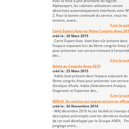
Avec la mise à jour prochaine du logiciel
Alphaexpert, les cabinets utilisateurs seront
désormais automatiquement interfacés avec 
2. Pour la bonne continuité du service, nous les
invitons, avant...
(Lire la suit
Carré Expert Auto au 9ème Congrès Anea 20
créé le : 26 Mars 2015
Carré Expert Auto était bien sûr présent dans
l’espace exposant lors du 9ème congrès Anea 
pour présenter son service innovant à l’ensemb
des...
(Lire la suit
Adela au Congrès Anea 2015
créé le : 25 Mars 2015
Adela était présent dans l’espace exposant du
9ème congrès Anea pour présenter son service
d’analyse d’huile. Adela (littéralement Analyse,
Diagnostic et Expertise des...
(Lire la suit
ADELA, Un service qui gagne encore en effica
créé le : 26 Novembre 2014
- MAJ décembre 2016 Accès facilité et champs 
description préremplis sont les dernières évolu
de cet outil développé par le Groupe ANEA. Fini
jonglage entre...