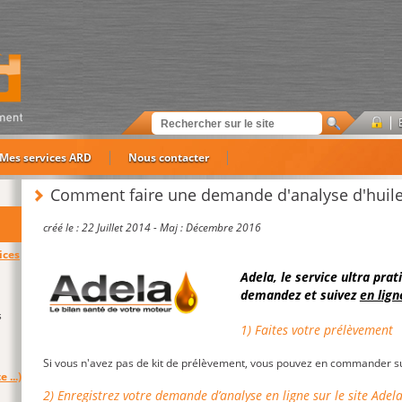
Mes services ARD
Nous contacter
Comment faire une demande d'analyse d'huile e
créé le : 22 Juillet 2014 -
Maj : Décembre 2016
ices
Adela, le service ultra pra
demandez et suivez
en lign
s
1) Faites votre prélèvement
Si vous n'avez pas de kit de prélèvement, vous pouvez en commander su
e ...)
2) Enregistrez votre demande d’analyse en ligne sur le site Adel