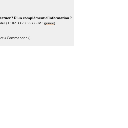
ffectuer ? D’un complément d’information ?
dre (T : 02.33.73.38.72 - M :
genee
)
.
let « Commander »).