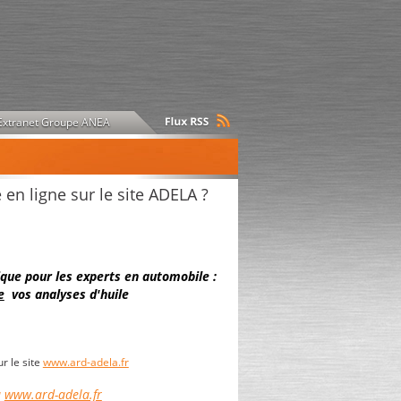
Extranet Groupe ANEA
n ligne sur le site ADELA ?
tique pour les experts en automobile :
e
vos
analyses d'huile
r le site
www.ard-adela.fr
a
www.ard-adela.fr