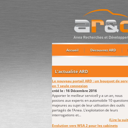
Accueil
Découvrez ARD
L'actualité ARD
Le nouveau portail ARD : un bouquet de serv
en 1 seule connexion
créé le : 16 Décembre 2016
Apporter le meilleur serviceIl y a un an, nous
posions aux experts en automobile 10 question
majeures au sujet de leur utilisation des outils
partagés de l’Anea. L’exploitation de leurs
interrogations et...
(Lire la suit
Evolution vers WSA 2 pour les cabinets