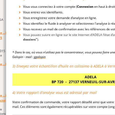
Vous vous connectez à votre compte (
Connexion
en haut à droit
Vous entrez vos identifiants.
Vous enregistrez votre demande d’analyse en ligne.
WSA
Vous identifiez le fluide à analyser et sélectionnez l'analyse à réal
Vous recevez un mail de confirmation avec les références de vot
e ...)
Vous pouvez suivre en ligne sur le site Internet d’ADELA l’état 
15
dossiers"
).
2015
* Dans le cas, où vous n’utilisez pas le concentrateur, vous pouvez faire u
le
Galopin - mail :
ggalopin
e ...)
3) Envoyez votre échantillon d’huile en colissimo à ADELA à Vern
ADELA
BP 720 - 27137 VERNEUIL-SUR-AVR
4) Votre rapport d'analyse vous est adressé par mail
e ...)
cité
Votre confirmation de commande, votre rapport détaillé ainsi que votre
mail. Ces éléments sont également récupérables sur votre compte (ongl
de
tions